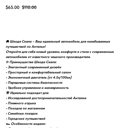
$
65.00
$
110.00
Заказать автомобиль
🚘 Шкода Скала – Ваш идеальный автомобиль для незабываемых
путешествий по Антальи!
Откройте для себя новый уровень комфорта и стиля с современным
автомобилем от известного чешского производителя.
✨ Преимущества Шкода Скала:
• Элегантный современный дизайн
• Просторный и комфортабельный салон
• Экономичный двигатель (от 4.5л/100км)
• Передовые системы безопасности
• Удобное управление и маневренность
🎯 Идеально подходит для:
• Исследований достопримечательностей Анталии
• Пляжного отдыха
• Походов по магазинам
• Семейных поездок
• Городских путешествий
🏎️ Особенности модели: