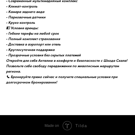
• Современный мультимедийный комплекс
• Климат-контроль
• Камера заднего вида
• Парковочные датчики
• Круиз-контроль
💵 Условия аренды:
• Гибкие тарифы на любой срок
• Полный комплект страхования
• Доставка в аэропорт или отель
• Круглосуточная поддержка
• Прозрачные условия без скрытых платежей
Откройте для себя Анталию в комфорте и безопасности с Шкода Скала!
Позвольте себе свободу передвижения по живописным маршрутам
региона.
📞 Бронируйте прямо сейчас и получите специальные условия при
долгосрочном бронировании!
Tilda
Made on